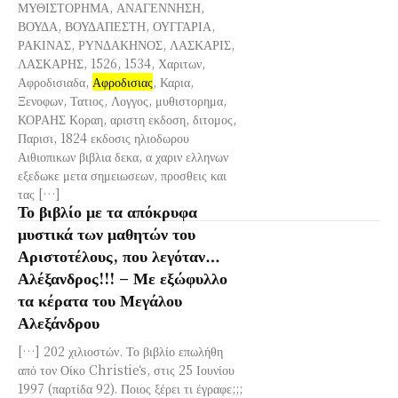
ΜΥΘΙΣΤΟΡΗΜΑ, ΑΝΑΓΕΝΝΗΣΗ,
ΒΟΥΔΑ, ΒΟΥΔΑΠΕΣΤΗ, ΟΥΓΓΑΡΙΑ,
ΡΑΚΙΝΑΣ, ΡΥΝΔΑΚΗΝΟΣ, ΛΑΣΚΑΡΙΣ,
ΛΑΣΚΑΡΗΣ, 1526, 1534, Χαριτων,
Αφροδισιαδα,
Αφροδισιας
, Καρια,
Ξενοφων, Τατιος, Λογγος, μυθιστορημα,
ΚΟΡΑΗΣ Κοραη, αριστη εκδοση, διτομος,
Παρισι, 1824 εκδοσις ηλιοδωρου
Αιθιοπικων βιβλια δεκα, α χαριν ελληνων
εξεδωκε μετα σημειωσεων, προσθεις και
τας […]
Το βιβλίο με τα απόκρυφα
μυστικά των μαθητών του
Αριστοτέλους, που λεγόταν…
Αλέξανδρος!!! – Με εξώφυλλο
τα κέρατα του Μεγάλου
Αλεξάνδρου
[…] 202 χιλιοστών. Το βιβλίο επωλήθη
από τον Οίκο Christie‘s, στις 25 Ιουνίου
1997 (παρτίδα 92). Ποιος ξέρει τι έγραφε;;;