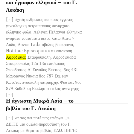
και έγραφαν ελληνικά – του Γ.
Λεκάκη
[…] σχεση ανθρωπος παππους εγγονος
γενεαλογικη σειρα παπους παναρχαιο
ελληνικο φυλο, Λελεγες Πελασγοι ελληνικα
ονοματα νομισματα αετος λατω Λατα >
Λαδα, Λαντα, Lada οβολος βουκρανιο,
Notitiae Episcopatuum επισκοπη
Αφροδισιας
Σταυρουπολη, Αφροδισιαδα
Σταυρουπολις 12ο 13ο επισκοπος
Σπουδασιος Α’ Συνοδος Εφεσος, 5ος 431
Μαυριανος Νικαια 8ος 787 Συμεων
Κωνσταντινουπολη πατριαρχης Φωτιος, 9ος
879 Καθολικη Εκκλησια τιτλος ανενεργης
[…]
Η άγνωστη Μικρά Ασία – το
βιβλίο του Γ. Λεκάκη
[…] να σας πει ποτέ πως υπάρχει…».
ΔΕΙΤΕ μια ομιλία-παρουσίαση του Γ.
Λεκάκη με θέμα το βιβλίο, ΕΔΩ. ΠΗΓΗ: