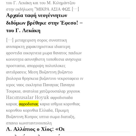
του Γ. Λεκάκη και του Μ. Κιλημάντζου
στην εκδήλωση “ΜΙΚΡΑ ΑΣΙΑ ΦΩΣ […]
Αρχαία ταφή νεογέννητων
διδύμων βρέθηκε στην Έφεσο! –
του Γ. Λεκάκη
[…] μεταχειριση σορος συνοπτικη
ανυπαρκτη χαρακτηριστικα ιδιαιτερη
φροντιδα οικογενεια μωρα θανατος παιδιων
κοινοτητα ασυνηθιστη τοποθεσια ανησυχια
προστασια, απορριψη πολυπλοκες
αντιδρασεις Μεση Βυζαντινη βυζαντιο
βιολογια θρησκεια βυζαντινο νεκροταφειο ιν
ιερος ναος εκκλησια Παναγιας Παναγια
Τουρκια, ανατολια χατζιμουσαλαρ χογιουκ
Hacımusalar Hoyuk αφροδισιαδα
καριας
αφροδισιας
καρια ισθμια κορινθιας
κορινθου κορινθια Ελλαδα, Πρωιμη
Βυζαντινη Κυπρος υπτια σωμα διαταξη,
σπανιο κωνσταντινουπολη
Λ. Αλλάτιος ο Χίος: «Οι
εκκλησίες, η λειτουργία, η