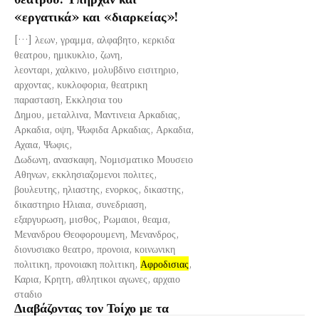
«εργατικά» και «διαρκείας»!
[…] λεων, γραμμα, αλφαβητο, κερκιδα
θεατρου, ημικυκλιο, ζωνη,
λεονταρι, χαλκινο, μολυβδινο εισιτηριο,
αρχοντας, κυκλοφορια, θεατρικη
παρασταση, Εκκλησια του
Δημου, μεταλλινα, Μαντινεια Αρκαδιας,
Αρκαδια, οψη, Ψωφιδα Αρκαδιας, Αρκαδια,
Αχαια, Ψωφις,
Δωδωνη, ανασκαφη, Νομισματικο Μουσειο
Αθηνων, εκκλησιαζομενοι πολιτες,
βουλευτης, ηλιαστης, ενορκος, δικαστης,
δικαστηριο Ηλιαια, συνεδριαση,
εξαργυρωση, μισθος, Ρωμαιοι, θεαμα,
Μενανδρου Θεοφορουμενη, Μενανδρος,
διονυσιακο θεατρο, προνοια, κοινωνικη
πολιτικη, προνοιακη πολιτικη,
Αφροδισιας
,
Καρια, Κρητη, αθλητικοι αγωνες, αρχαιο
σταδιο
Διαβάζοντας τον Τοίχο με τα