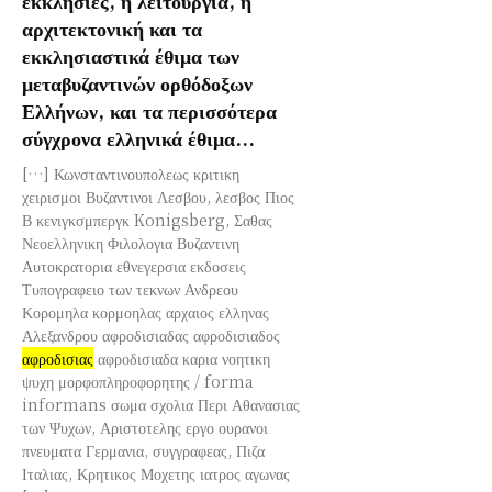
αρχιτεκτονική και τα
εκκλησιαστικά έθιμα των
μεταβυζαντινών ορθόδοξων
Ελλήνων, και τα περισσότερα
σύγχρονα ελληνικά έθιμα...
[…] Κωνσταντινουπολεως κριτικη
χειρισμοι Βυζαντινοι Λεσβου, λεσβος Πιος
Β κενιγκσμπεργκ Konigsberg, Σαθας
Νεοελληνικη Φιλολογια Βυζαντινη
Αυτοκρατορια εθνεγερσια εκδοσεις
Τυπογραφειο των τεκνων Ανδρεου
Κορομηλα κορμοηλας αρχαιος ελληνας
Αλεξανδρου αφροδισιαδας αφροδισιαδος
αφροδισιας
αφροδισιαδα καρια νοητικη
ψυχη μορφοπληροφορητης / forma
informans σωμα σχολια Περι Αθανασιας
των Ψυχων, Αριστοτελης εργο ουρανοι
πνευματα Γερμανια, συγγραφεας, Πιζα
Ιταλιας, Κρητικος Μοχετης ιατρος αγωνας