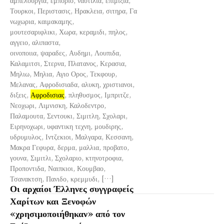
Τουρκοι, Περιστασις, Ηρακλεια, σιτηρα, Γα
νωχωρια, καιμακαμης,
μουτεσαριφλικι, Χωρα, κεραμιδι, πηλος,
αγγειο, αλιπαστα,
οινοποιια, ψαραδες, Αυδημι, Λουπιδα,
Καλαμιτσι, Στερνα, Πλατανος, Κερασια,
Μηλιω, Μηλια, Αγιο Ορος, Τεκφουρ,
Μελανας, Αφροδισιαδα, αλυκη, χριστιανοι,
διξεις,
Αφροδισιας
, πληθυσμος, Ιμπριτζε,
Νεοχωρι, Λιμνισκη, Καλοδεντρο,
Παλαμουτα, Σεντουκι, Σιμιτλη, Σχολαρι,
Ειρηνοχωρι, υφαντικη τεχνη, μουδιρης,
υδρυμυλος, Ιντζεκιοι, Μαλγαρα, Κεσσανη,
Μακρα Γεφυρα, δερμα, μαλλια, προβατο,
γουνα, Σιμιτλι, Σχολαριο, κτηνοτροφια,
Προποντιδα, Ναιπκιοι, Κουμβαο,
Τσανακτση, Πανιδο, κρεμμυδι, […]
Οι αρχαίοι Έλληνες συγγραφείς
Χαρίτων και Ξενοφών
«χρησιμοποιήθηκαν» από τον