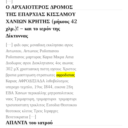
[…]
Ο ΑΡΧΑΙΟΤΕΡΟΣ ΔΡΟΜΟΣ
ΤΗΣ ΕΠΑΡΧΙΑΣ ΚΙΣΣΑΜΟΥ
ΧΑΝΙΩΝ ΚΡΗΤΗΣ (μήκους 42
χλμ.)! – και το ιερόν της
Δίκτυννας
[…] φιδι οφις μοναδικη εκκλησακι αγιος
Αντωνιου, Αντωνιος Ροδοπιανου
Ροδοπιανος μαρτυρας Καρια Μικρα Ασια
Διοδωρος αγιοι Διοκλητιανος 4ος αιωνας
302 μΧ χριστιανικη πιστη ιησους Χριστος
βρισια μαστιγωση στρατιωτες
αφροδισιας
Καριας ΑΦΡΟΔΙΣΙΑΔΑ λιθοβολισμος
υπεροχο τεμπλο, 19ος 1844, εικονα 28η
ΕΒΑ Χανιων περικαλλης μητροπολιτικος
ναος Τριμαρτυρη, τριμαρτυροι τριμαρτυρι
τρισυποστατη τρικλιτος Εισοδια Θεοτοκου
θεοτοκος κλιτος Τρεις Ιεραρχες
Βενετοκρατια […]
ΑΠΑΝΤΑ του ιατρού