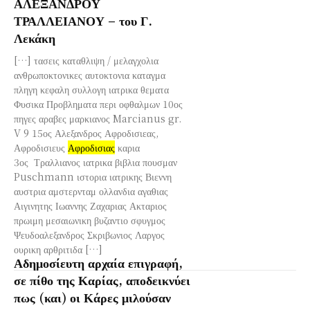
ΑΛΕΞΑΝΔΡΟΥ
ΤΡΑΛΛΕΙΑΝΟΥ – του Γ.
Λεκάκη
[…] τασεις καταθλιψη / μελαγχολια
ανθρωποκτονικες αυτοκτονια καταγμα
πληγη κεφαλη συλλογη ιατρικα θεματα
Φυσικα Προβληματα περι οφθαλμων 10ος
πηγες αραβες μαρκιανος Marcianus gr.
V 9 15ος Αλεξανδρος Αφροδισιεας,
Αφροδισιευς
Αφροδισιας
καρια
3ος Τραλλιανος ιατρικα βιβλια πουσμαν
Puschmann ιστορια ιατρικης Βιεννη
αυστρια αμστερνταμ ολλανδια αγαθιας
Αιγινητης Ιωαννης Ζαχαριας Ακταριος
πρωιμη μεσαιωνικη βυζαντιο σφυγμος
Ψευδοαλεξανδρος Σκριβωνιος Λαργος
ουρικη αρθριτιδα […]
Αδημοσίευτη αρχαία επιγραφή,
σε πίθο της Καρίας, αποδεικνύει
πως (και) οι Κάρες μιλούσαν