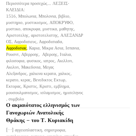
Περισσότερα προσεχώς… ΛΕΞΕΙΣ-
ΚΛΕΙΔΙΑ:
1516, Μπολωνια, Μπολονια, βιβλιο,
μυστηριο, μυστικισμος, ΑΠΟΚΡΥΦΟ,
μυστικο, αποκρυφα, μυστικα, μαθητης,
Αριστοτελης, αριστοτελιστης, ΑΛΕΞΑΝΔΡ
ΟΣ, Αφροδισιευς, Αφροδισιαδα,
Αφροδισιας
, Καρια, Μικρα Ασια, Ισπανια,
Ρουσντ, Αβερροης, Αβεροης, Ιταλια,
φιλοσοφια, φυσικος, ιατρος, Ακιλλινι,
Ακιλινι, Μακεδονια, Μεγας
Αλεξανδρος, χαλκινα κερατα, χαλκος,
κερατο, κερας, Βενεδικτος Εκτωρ,
Εκτορας, Κριστις, Κριστι, εμβλημα,
μουσουλμανισμος, ισλαμισμος, ημισεληνος
, συμβολο
Ο ακμαιότατος ελληνισμός των
Γανοχωριών Ανατολικής
Θράκης – του Τ. Κυριακίδη
[…] αγγειοπλαστικη, σηροτροφια,
αμπελουργια, εμποριο, ναυτιλια, επιμιξια,