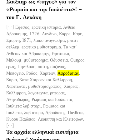
Σαίξπηρ ως «πηγές» για τον
«Ρωμαίο και την Ιουλιέττα»! –
του Γ. Λεκάκη
[…] Εφεσος, ερωτικη ιστορια, Ανθεια,
Αβροκομης, 1726, Λονδινο, Καρρε, Καρε,
Σμυρνη, 1871, λαικο αναγνωσμα, μπεστ
σελλερ, ερωτικο μυθιστορημα, Τα κατ’
Ανθειαν και Αβρακομην, Εφεσιακα,
Μπλουμ, μυθιστορημα, Οδυσσεια, Ομηρος,
ερως, Πηνελοπη, πιστη, συζυγος,
Μεσογειο, Ροδος, Χαριτων,
Αφροδισιας
,
Καρια, Κατα Χαιρεαν και Καλλιρροη,
Χαριτωνας, μυθιστοριογραφος, Χαιρεας,
Καλλιρροη, λογοτεχνια, ρητορας,
Αθηνοδωρος, Ρωμαιος και Ιουλιεττα,
Ιουλιετα λαβ στορι, Ρωμαιος και
Ιουλιετα, λαβ στορυ, Αβραδατης, Πανθεια,
Κυρου Παιδειας, Λευκιππη και Κλειτοφων,
[…]
Τα αρχαία ελληνικά εισιτήρια
θεάτρου! Υπήρχαν και