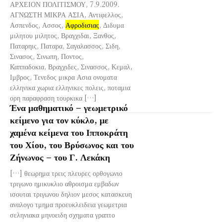
ΑΡΧΕΙΟΝ ΠΟΛΙΤΙΣΜΟΥ, 7.9.2009.
ΑΓΝΩΣΤΗ ΜΙΚΡΑ ΑΣΙΑ, Αντιφελλος,
Ασπενδος, Ασσος,
Αφροδισιας
, Διδυμα
μιλητου μιλητος, Βραγχιδαι, Ξανθος,
Παταρηις, Παταρα, Σαγαλασσος, Σιδη,
Σινασος, Σινωπη, Ποντος,
Καππαδοκια, Βραγχιδες, Σινασσος, Κεμαλ,
Ιμβρος, Τενεδος μικρα Ασια ονοματα
ελληνικα χωρια ελληνικες πολεις, ποταμια
ορη παραφραση τουρκικα […]
Ένα μαθηματικό – γεωμετρικό
κείμενο για τον κύκλο, με
χαμένα κείμενα του Ιπποκράτη
του Χίου, του Βρύσωνος και του
Ζήνωνος – του Γ. Λεκάκη
[…] θεωρημα τρεις πλευρες ορθογωνιο
τριγωνο ημικυκλιο αθροισμα εμβαδων
ισουται τριγωνου δηλιον μεσος κατασκευη
αναλογο τμημα προευκλειδεια γεωμετρια
σεληνιακα μηνοειδη σχηματα γραπτο