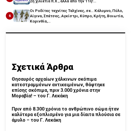
2η χιλιετία π.Χ., αλλά από την 11η!…
Οι Ροδίτες τεχνίτες Τελχίνες, σε… Κάλυμνο, Πύλο,
6
Αίγινα, Σπέτσες, Αγκίστρι, Κύπρο, Κρήτη, Βοιωτία,
Κορινθία,…
Σχετικά Άρθρα
Θησαυρός αρχαίων χάλκινων σκόπιμα
κατεστραμμένων αντικειμένων, θάφτηκε
επίσης σκόπιμα, πριν 3.000 χρόνια στην
Μοραβία! – του Γ. Λεκάκη
Πριν από 8.300 χρόνια το ανθρώπινο σώμα ήταν
καλύτερα εξοπλισμένο για μια δίαιτα πλούσια σε
άμυλο – του Γ. Λεκάκη