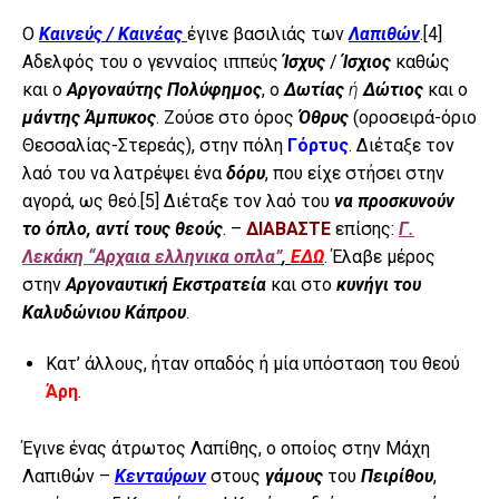
Ο
Καινεύς / Καινέας
έγινε βασιλιάς των
Λαπιθών
.
[4]
Αδελφός του ο γενναίος ιππεύς
Ίσχυς
/
Ίσχιος
καθώς
και ο
Αργοναύτης Πολύφημος
, ο
Δωτίας
ή
Δώτιος
και ο
μάντης Άμπυκος
. Ζούσε στο όρος
Όθρυς
(οροσειρά-όριο
Θεσσαλίας-Στερεάς), στην πόλη
Γόρτυς
. Διέταξε τον
λαό του να λατρέψει ένα
δόρυ
, που είχε στήσει στην
αγορά, ως θεό.
[5]
Διέταξε τον λαό του
να προσκυνούν
το όπλο, αντί τους θεούς
. –
ΔΙΑΒΑΣΤΕ
επίσης:
Γ.
Λεκάκη “Αρχαια ελληνικα οπλα”
,
ΕΔΩ
. Έλαβε μέρος
στην
Αργοναυτική Εκστρατεία
και στο
κυνήγι του
Καλυδώνιου Κάπρου
.
Κατ’ άλλους, ήταν οπαδός ή μία υπόσταση του θεού
Άρη
.
Έγινε ένας άτρωτος Λαπίθης, ο οποίος στην Μάχη
Λαπιθών –
Κενταύρων
στους
γάμους
του
Πειρίθου
,