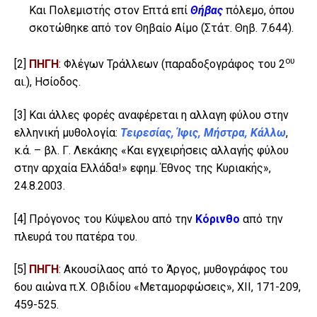
Και Πολεμιστής στον Επτά επί
Θήβας
πόλεμο, όπου
σκοτώθηκε από τον Θηβαίο Αίμο (Στάτ. Θηβ. 7.644).
ου
[2]
ΠΗΓΗ
: Φλέγων Τράλλεων (παραδοξογράφος του 2
αι.), Ησίοδος.
[3]
Και άλλες φορές αναφέρεται η αλλαγη φύλου στην
ελληνική μυθολογία:
Τειρεσίας, Ίφις, Μήστρα, Κάλλω
,
κ.ά. – βλ. Γ. Λεκάκης «Και εγχειρήσεις αλλαγής φύλου
στην αρχαία Ελλάδα!» εφημ. Έθνος της Κυριακής»,
24.8.2003.
[4]
Πρόγονος του Κύψελου από την
Κόρινθο
από την
πλευρά του πατέρα του.
[5]
ΠΗΓΗ
: Ακουσίλαος από το Άργος, μυθογράφος του
6ου αιώνα π.Χ. Οβιδίου «Μεταμορφώσεις», ΧΙΙ, 171-209,
459-525.