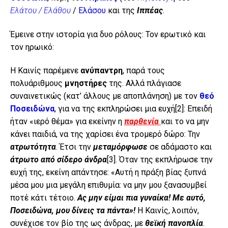
Ελάτου / Ελάθου
/
Ελάσου
και της
Ιππέας
.
Έμεινε στην ιστορία για δυο ρόλους: Τον ερωτικό και
τον ηρωικό:
Η Καινίς παρέμενε
ανύπαντρη
, παρά τους
πολυάριθμους
μνηστήρες
της. Αλλά πλάγιασε
συναινετικώς (κατ’ άλλους με αποπλάνηση) με τον
θεό
Ποσειδώνα
, για να της εκπληρώσει μια ευχή
[2]
: Επειδή
ήταν «ιερό θέμα» για εκείνην η
παρθενία
και το να μην
κάνει παιδιά, να της χαρίσει ένα τρομερό δώρο: Την
ατρωτότητα
. Έτσι την
μεταμόρφωσε
σε αδάμαστο και
άτρωτο από σίδερο άνδρα
[3]
. Όταν της εκπλήρωσε την
ευχή της, εκείνη απάντησε: «Αυτή η πράξη βίας ξυπνά
μέσα μου μια μεγάλη επιθυμία: να μην μου ξανασυμβεί
ποτέ κάτι τέτοιο.
Ας μην είμαι πια γυναίκα!
Με αυτό,
Ποσειδώνα, μου δίνεις τα πάντα»!
Η Καινίς, λοιπόν,
συνέχισε τον βίο της ως άνδρας, με
θεϊκή πανοπλία
.