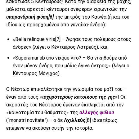
εσκότωσε 5 Κενταύρους! Κατά την διάρκεια της μάχης,
μάλιστα, αρκετοί κένταυροι ανέφεραν ειρωνικώς την
υπερανδρική φύση
[6]
της μητρός του Καινέα (ή και του
ιδίου ως προερχομένου από γυναίκα-άνδρα):
«Bella relinque viris
[7]
– Άφησε τους πολέμους στους
άνδρες» (λέγει ο Κένταυρος Λατρεύς), και
«Superamur ab uno vixque viro? – Θα νικηθούμε από
έναν μόνον άνδρα, που μόλις έγινε άντρας;» (λέγει ο
Κένταυρος Μόνιχος).
Ο Νέστωρ επικαλέστηκε την γνωριμία του μαζί του –
έναν από τους
«ισχυρότερους κατοίκους της γης»
! Οι
ακροατές του Νέστορος έμειναν έκπληκτοι από την
«καινοτομία του θαύματος» της
αλλαγής φύλου
(“monstri novitate”) – ο δε
Αχιλλεύς
[8]
ιδιαιτέρως
επέμενε να ακούσει αυτήν την ιστορία.