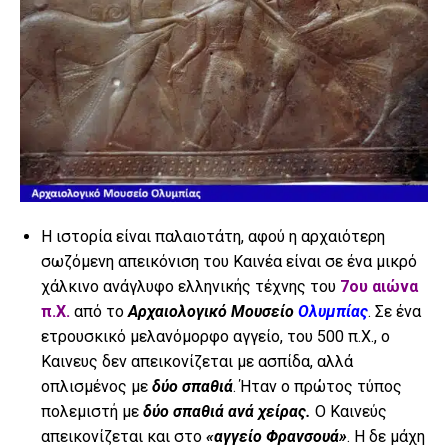
Η ιστορία είναι παλαιοτάτη, αφού η αρχαιότερη
σωζόμενη απεικόνιση του Καινέα είναι σε ένα μικρό
χάλκινο ανάγλυφο ελληνικής τέχνης του
7ου αιώνα
π.Χ.
από το
Αρχαιολογικό Μουσείο
Ολυμπίας
. Σε ένα
ετρουσκικό μελανόμορφο αγγείο, του 500 π.Χ., ο
Καινευς δεν απεικονίζεται με ασπίδα, αλλά
οπλισμένος με
δύο σπαθιά
. Ήταν ο πρώτος τύπος
πολεμιστή με
δύο σπαθιά ανά χείρας.
Ο Καινεύς
απεικονίζεται και στο
«αγγείο Φρανσουά»
. Η δε μάχη