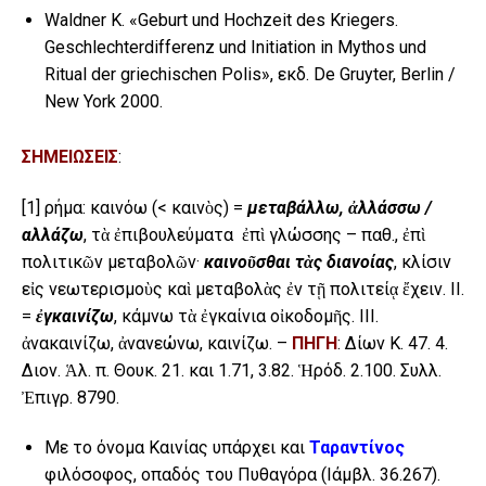
Waldner K. «Geburt und Hochzeit des Kriegers.
Geschlechterdifferenz und Initiation in Mythos und
Ritual der griechischen Polis», εκδ. De Gruyter, Berlin /
New York 2000.
ΣΗΜΕΙΩΣΕΙΣ
:
[1]
ρήμα: καινόω (< καινὸς) =
μεταβάλλω, ἀλλάσσω /
αλλάζω
, τὰ ἐπιβουλεύματα ἐπὶ γλώσσης – παθ., ἐπὶ
πολιτικῶν μεταβολῶν·
καινοῦσθαι τὰς διανοίας
, κλίσιν
εἰς νεωτερισμοὺς καὶ μεταβολὰς ἐν τῇ πολιτείᾳ ἔχειν. ΙΙ.
=
ἐγκαινίζω
, κάμνω τὰ ἐγκαίνια οἰκοδομῆς. ΙΙΙ.
ἀνακαινίζω, ἀνανεώνω, καινίζω. –
ΠΗΓΗ
: Δίων Κ. 47. 4.
Διον. Ἁλ. π. Θουκ. 21. και 1.71, 3.82. Ἡρόδ. 2.100. Συλλ.
Ἐπιγρ. 8790.
Με το όνομα Καινίας υπάρχει και
Ταραντίνος
φιλόσοφος, οπαδός του Πυθαγόρα (Ιάμβλ. 36.267).