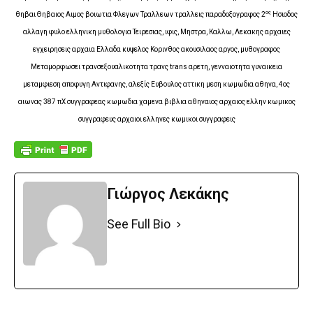
ος
θηβαι Θηβαιος Αιμος βοιωτια Φλεγων Τραλλεων τραλλεις παραδοξογραφος 2
Ησιοδος
αλλαγη φυλο ελληνικη μυθολογια Τειρεσιας, ιφις, Μηστρα, Καλλω, Λεκακης αρχαιες
εγχειρησεις αρχαια Ελλαδα κυψελος Κορινθος ακουσιλαος αργος, μυθογραφος
Μεταμορφωσει τρανσεξουαλικοτητα τρανς trans αρετη, γενναιοτητα γυναικεια
μεταμφιεση αποφυγη Αντιφανης, αλεξίς Ευβουλος αττικη μεση κωμωδια αθηνα, 4ος
αιωνας 387 πΧ συγγραφεας κωμωδια χαμενα βιβλια αθηναιος
αρχαιος ελλην κωμικος
συγγραφευς αρχαιοι ελληνες κωμικοι συγγραφεις
Γιώργος Λεκάκης
See Full Bio