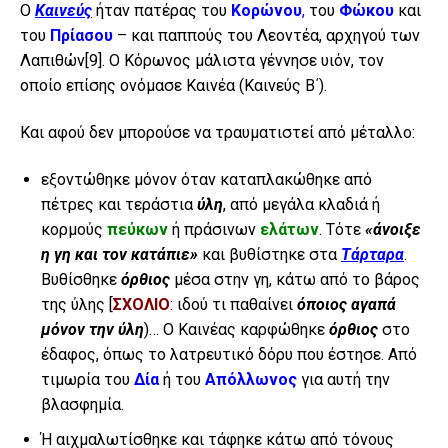
Ο
Καινεύς
ή
ταν πατέρας του
Κορώνου
,
του
Φώκου
και
του
Πρίασου
– και παππούς του Λεοντέα, αρχηγού των
Λαπιθών
[9]
. Ο Κόρωνος μάλιστα γέννησε υιόν, τον
οποίο επίσης ονόμασε Καινέα (Καινεύς Β΄).
Και αφού δεν μπορούσε να τραυματιστεί από μέταλλο:
εξοντώθηκε μόνον όταν καταπλακώθηκε από
πέτρες και τεράστια
ύλη
, από μεγάλα κλαδιά ή
κορμούς
πεύκων
ή πράσινων
ελάτων
. Τότε
«άνοιξε
η γη και τον κατάπιε»
και βυθίστηκε στα
Τάρταρα
.
Βυθίσθηκε
όρθιος
μέσα στην γη, κάτω από το βάρος
της ύλης [
ΣΧΟΛΙΟ
: ιδού τι παθαίνει
όποιος αγαπά
μόνον την ύλη
)… Ο Καινέας καρφώθηκε
όρθιος
στο
έδαφος, όπως το λατρευτικό δόρυ που έστησε. Από
τιμωρία του
Δία
ή του
Απόλλωνος
για αυτή την
βλασφημία.
Ή αιχμαλωτίσθηκε και τάφηκε κάτω από τόνους