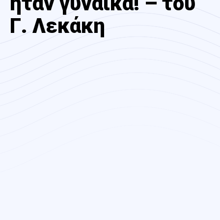
ήταν γυναίκα! – του
Γ. Λεκάκη