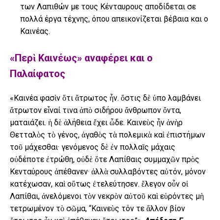
των Λαπιθών με τους Κένταυρους αποδίδεται σε
πολλά έργα τέχνης, όπου απεικονίζεται βέβαια και ο
Καινέας.
«Περὶ Καινέως» αναφέρει και ο
Παλαίφατος
«Καινέα φασὶν ὅτι ἄτρωτος ἦν. ὅστις δὲ ὑπο λαμβάνει
ἄτρωτον εἶναί τινα ἀπὸ σιδήρου ἄνθρωπον ὄντα,
ματαιάζει. ἡ δὲ ἀλήθεια ἔχει ὧδε. Καινεὺς ἦν ἀνὴρ
Θετταλὸς τὸ γένος, ἀγαθὸς τὰ πολεμικὰ καὶ ἐπιστήμων
τοῦ μάχεσθαι· γενόμενος δὲ ἐν πολλαῖς μάχαις
οὐδέποτε ἐτρώθη, οὐδὲ ὅτε Λαπίθαις συμμαχῶν πρὸς
Κενταύρους ἀπέθανεν· ἀλλὰ συλλαβόντες αὐτόν, μόνον
κατέχωσαν, καὶ οὕτως ἐτελεύτησεν. ἔλεγον οὖν οἱ
Λαπίθαι, ἀνελόμενοι τὸν νεκρὸν αὐτοῦ καὶ εὑρόντες μὴ
τετρωμένον τὸ σῶμα, “Καινεὺς τόν τε ἄλλον βίον