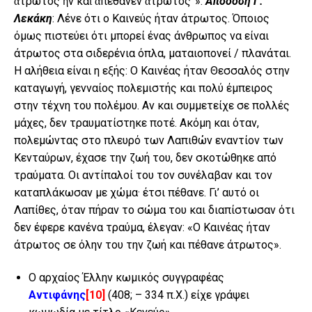
ἄτρωτος ἦν καὶ ἀπέθανεν ἄτρωτος”».
Απόδοση Γ.
Λεκάκη
: Λένε ότι ο Καινεύς ήταν άτρωτος. Όποιος
όμως πιστεύει ότι μπορεί ένας άνθρωπος να είναι
άτρωτος στα σιδερένια όπλα, ματαιοπονεί / πλανάται.
Η αλήθεια είναι η εξής: Ο Καινέας ήταν Θεσσαλός στην
καταγωγή, γενναίος πολεμιστής και πολύ έμπειρος
στην τέχνη του πολέμου. Αν και συμμετείχε σε πολλές
μάχες, δεν τραυματίστηκε ποτέ. Ακόμη και όταν,
πολεμώντας στο πλευρό των Λαπιθών εναντίον των
Κενταύρων, έχασε την ζωή του, δεν σκοτώθηκε από
τραύματα. Οι αντίπαλοί του τον συνέλαβαν και τον
καταπλάκωσαν με χώμα· έτσι πέθανε. Γι’ αυτό οι
Λαπίθες, όταν πήραν το σώμα του και διαπίστωσαν ότι
δεν έφερε κανένα τραύμα, έλεγαν: «Ο Καινέας ήταν
άτρωτος σε όλην του την ζωή και πέθανε άτρωτος».
Ο αρχαίος Έλλην κωμικός συγγραφέας
Αντιφάνης
[10]
(408; – 334 π.Χ.) είχε γράψει