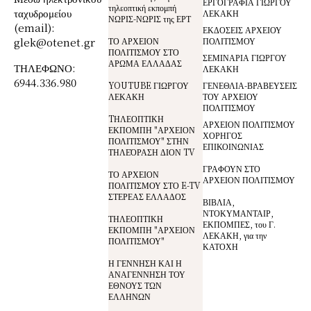
ΕΡΓΟΓΡΑΦΙΑ ΓΙΩΡΓΟΥ
τηλεοπτική εκπομπή
ταχυδρομείου
ΛΕΚΑΚΗ
ΝΩΡΙΣ-ΝΩΡΙΣ της ΕΡΤ
(email):
ΕΚΔΟΣΕΙΣ ΑΡΧΕΙΟΥ
glek@otenet.gr
ΤΟ ΑΡΧΕΙΟΝ
ΠΟΛΙΤΙΣΜΟΥ
ΠΟΛΙΤΙΣΜΟΥ ΣΤΟ
ΣΕΜΙΝΑΡΙΑ ΓΙΩΡΓΟΥ
ΑΡΩΜΑ ΕΛΛΑΔΑΣ
ΤΗΛΕΦΩΝΟ:
ΛΕΚΑΚΗ
6944.336.980
YOUTUBE ΓΙΩΡΓΟΥ
ΓΕΝΕΘΛΙΑ-ΒΡΑΒΕΥΣΕΙΣ
ΛΕΚΑΚΗ
ΤΟΥ ΑΡΧΕΙΟΥ
ΠΟΛΙΤΙΣΜΟΥ
TΗΛΕΟΠΤΙΚΗ
ΑΡΧΕΙΟΝ ΠΟΛΙΤΙΣΜΟΥ
ΕΚΠΟΜΠΗ "ΑΡΧΕΙΟΝ
ΧΟΡΗΓΟΣ
ΠΟΛΙΤΙΣΜΟΥ" ΣΤΗΝ
ΕΠΙΚΟΙΝΩΝΙΑΣ
ΤΗΛΕΌΡΑΣΗ ΔΙΟΝ TV
ΓΡΑΦΟΥΝ ΣΤΟ
ΤΟ ΑΡΧΕΙΟΝ
ΑΡΧΕΙΟΝ ΠΟΛΙΤΙΣΜΟΥ
ΠΟΛΙΤΙΣΜΟΥ ΣΤΟ E-TV
ΣΤΕΡΕΑΣ ΕΛΛΑΔΟΣ
ΒΙΒΛΙΑ,
ΝΤΟΚΥΜΑΝΤΑΙΡ,
ΤΗΛΕΟΠΤΙΚΗ
ΕΚΠΟΜΠΕΣ, του Γ.
ΕΚΠΟΜΠΗ "ΑΡΧΕΙΟΝ
ΛΕΚΑΚΗ, για την
ΠΟΛΙΤΙΣΜΟΥ"
ΚΑΤΟΧΗ
Η ΓΕΝΝΗΣΗ ΚΑΙ Η
ΑΝΑΓΕΝΝΗΣΗ ΤΟΥ
ΕΘΝΟΥΣ ΤΩΝ
ΕΛΛΗΝΩΝ