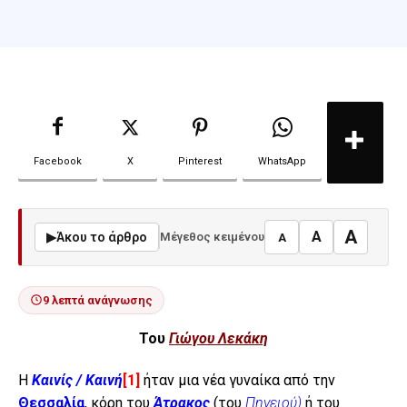
Facebook
X
Pinterest
WhatsApp
A
A
▶
Άκου το άρθρο
Μέγεθος κειμένου
A
9 λεπτά ανάγνωσης
Του
Γιώγου Λεκάκη
Η
Καινίς / Καινή
[1]
ήταν μια νέα γυναίκα από την
Θεσσαλία
, κόρη του
Άτρακος
(του
Πηνειού)
ή του