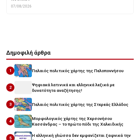
07/08/2026
Tags
καινεας
κενταυρος
λαπιθες
Δημοφιλή άρθρα
1
Παλαιός πολιτικός χάρτης της Πελοποννήσου
Ψηφιακά λατινικά και ελληνικά λεξικά με
2
δυνατότητα αναζήτησης!
3
Παλαιός πολιτικός χάρτης της Στερεάς Ελλάδος
Μορφολογικός χάρτης της Χερσονήσου
4
Κασσάνδρας – το πρώτο πόδι της Χαλκιδικής
Η ελληνική γλώσσα δεν εμφανίζεται ξαφνικά την
5