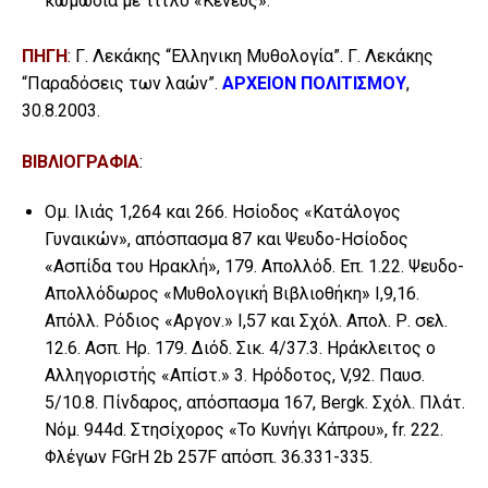
κωμωδία με τίτλο «Κενεύς».
ΠΗΓΗ
: Γ. Λεκάκης “Ελληνικη Μυθολογία”. Γ. Λεκάκης
“Παραδόσεις των λαών”.
ΑΡΧΕΙΟΝ ΠΟΛΙΤΙΣΜΟΥ
,
30.8.2003.
ΒΙΒΛΙΟΓΡΑΦΙΑ
:
Ομ. Ιλιάς 1,264 και 266. Ησίοδος «Κατάλογος
Γυναικών», απόσπασμα 87 και Ψευδο-Ησίοδος
«Ασπίδα του Ηρακλή», 179. Απολλόδ. Επ. 1.22. Ψευδο-
Απολλόδωρος «Μυθολογική Βιβλιοθήκη» Ι,9,16.
Απόλλ. Ρόδιος «Αργον.» I,57 και Σχόλ. Απολ. Ρ. σελ.
12.6. Ασπ. Ηρ. 179. Διόδ. Σικ. 4/37.3. Ηράκλειτος ο
Αλληγοριστής «Απίστ.» 3. Ηρόδοτος, V,92. Παυσ.
5/10.8. Πίνδαρος, απόσπασμα 167, Bergk. Σχόλ. Πλάτ.
Νόμ. 944d. Στησίχορος «Το Κυνήγι Κάπρου», fr. 222.
Φλέγων FGrH 2b 257F απόσπ. 36.331-335.