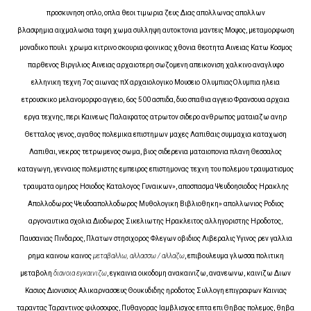
προσκυνηση οπλο, οπλα θεοι τιμωρια ζευς Διας απολλωνας απολλων
βλασφημια αιχμαλωσια ταφη χωμα συλληψη αυτοκτονια μαντεις Μοψος, μεταμορφωση
μοναδικο πουλι χρωμα κιτρινο σκουρια φοινικας χθονια θεοτητα Αινειας Κατω Κοσμος
παρθενος Βιργιλιος Αινειας αρχαιοτερη σωζομενη απεικονιση χαλκινο αναγλυφο
ελληνικη τεχνη 7ος αιωνας πΧ αρχαιολογικο Μουσειο ΟλυμπιαςΟλυμπια ηλεια
ετρουσκικο μελανομορφο αγγειο, 6ος 500 ασπιδα, δυο σπαθια αγγειο Φρανσουα αρχαια
εργα τεχνης, περι Καινεως Παλαιφατος ατρωτον σιδερο ανθρωπος ματαιαζω ανηρ
Θετταλος γενος, αγαθος πολεμικα επιστημων μαχες Λαπιθαις συμμαχια καταχωση
Λαπιθαι, νεκρος τετρωμενος σωμα, βιος σιδερενια ματαιοπονια πλανη Θεσσαλος
καταγωγη, γενναιος πολεμιστης εμπειρος επιστημονας τεχνη του πολεμου τραυματισμος
τραυματα ομηρος Ησιοδος Καταλογος Γυναικων», αποσπασμα Ψευδοησιοδος Ηρακλης
Απολλοδωρος Ψευδοαπολλοδωρος Μυθολογικη Βιβλιοθηκη» απολλωνιος Ροδιος
αργοναυτικα σχολια Διοδωρος Σικελιωτης Ηρακλειτος αλληγοριστης Ηροδοτος,
Παυσανιας Πινδαρος, Πλατων στησιχορος Φλεγων οβιδιος Λιβεραλις Υγινος ρεν γαλλια
ρημα καινοω καινος
μεταβαλλω, αλλασσω / αλλαζω
, επιβουλευμα γλωσσα πολιτικη
μεταβολη
διανοια ε
γκαινιζω
, εγκαινια οικοδομη ανακαινιζω, ανανεωνω, καινιζω Διων
Κασιος Διονυσιος Αλικαρνασσευς Θουκυδιδης ηροδοτος Συλλογη επιγραφων Καινιας
ταραντας Ταραντινος φιλοσοφος, Πυθαγορας Ιαμβλισχος επτα επι Θηβας πολεμος, θηβα