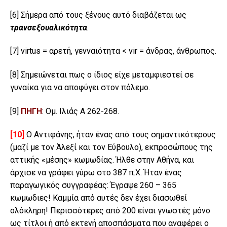
[6]
Σήμερα από τους ξένους αυτό διαβάζεται ως
τρανσεξουαλικότητα
.
[7]
virtus = αρετή, γενναιότητα < vir = άνδρας, άνθρωπος.
[8]
Σημειώνεται πως ο ίδιος είχε μεταμφιεστεί σε
γυναίκα για να αποφύγει στον πόλεμο.
[9]
ΠΗΓΗ
: Ομ. Ιλιάς Α 262-268.
[10]
Ο Αντιφάνης, ήταν ένας από τους σημαντικότερους
(μαζί με τον Άλεξί και τον Εύβουλο), εκπροσώπους της
αττικής «μέσης» κωμωδίας. Ήλθε στην Αθήνα, και
άρχισε να γράφει γύρω στο 387 π.Χ. Ήταν ένας
παραγωγικός συγγραφέας: Έγραψε 260 – 365
κωμωδιες! Καμμία από αυτές δεν έχει διασωθεί
ολόκληρη! Περισσότερες από 200 είναι γνωστές μόνο
ως τίτλοι ή από εκτενή αποσπάσματα που αναφέρει ο