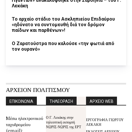
Γιγάντων» ανακαλύφθηκε στην Σαρδηνία – του Γ.
Λεκάκη
Το αρχαίο στάδιο του Ασκληπιείου Επιδαύρου
«ηδύνατο να συντομευθή διά τον δρόμον
παίδων και παρθένων»!
Ο Ζαρατούστρα που καλούσε «την φωτιά από
τον ουρανό»
ΑΡΧΕΙΟΝ ΠΟΛΙΤΙΣΜΟΥ
ΕΠΙΚΟΙΝΩΝΙΑ
ΤΗΛΕΟΡΑΣΗ
ΑΡΧΕΙΟ WEB
Ο Γ. Λεκάκης στην
Mέσω ηλεκτρονικού
ΕΡΓΟΓΡΑΦΙΑ ΓΙΩΡΓΟΥ
τηλεοπτική εκπομπή
ταχυδρομείου
ΛΕΚΑΚΗ
ΝΩΡΙΣ-ΝΩΡΙΣ της ΕΡΤ
(email):
ΕΚΔΟΣΕΙΣ ΑΡΧΕΙΟΥ