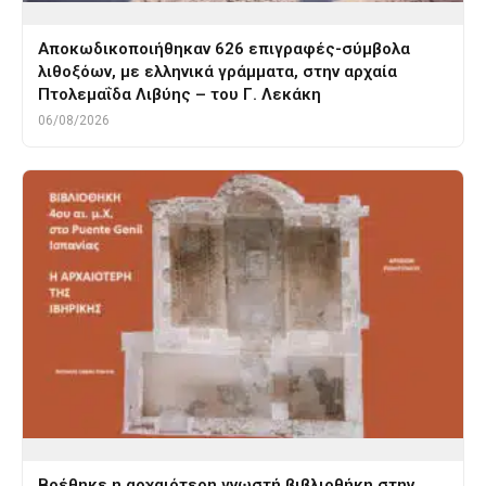
Αποκωδικοποιήθηκαν 626 επιγραφές-σύμβολα
λιθοξόων, με ελληνικά γράμματα, στην αρχαία
Πτολεμαΐδα Λιβύης – του Γ. Λεκάκη
06/08/2026
Βρέθηκε η αρχαιότερη γνωστή βιβλιοθήκη στην