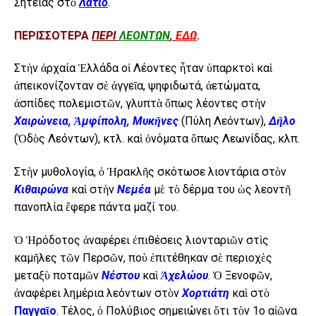
Σητείας στὸ
Λάτιο
.
ΠΕΡΙΣΣΟΤΕΡΑ
ΠΕΡΙ
ΛΕΟΝΤΩΝ
,
ΕΔΩ
.
Στὴν ἀρχαία Ἑλλάδα οἱ Λέοντες ἦταν ὑπαρκτοὶ καὶ
ἀπεικονίζονταν σὲ ἀγγεῖα, ψηφιδωτά, ἀετώματα,
ἀσπίδες πολεμιστῶν, γλυπτὰ ὅπως λέοντες στὴν
Χαιρώνεια, Ἀμφίπολη, Μυκῆνες
(Πύλη Λεόντων),
Δῆλο
(Ὁδὸς Λεόντων), κτλ. καὶ ὀνόματα ὅπως Λεωνίδας, κλπ.
Στὴν μυθολογία, ὁ Ἡρακλῆς σκότωσε λιοντάρια στὸν
Κιθαιρώνα
καὶ στὴν
Νεμέα
μὲ τὸ δέρμα του ὡς λεοντῆ
πανοπλία ἔφερε πάντα μαζί του.
Ὁ Ἡρόδοτος ἀναφέρει ἐπιθέσεις λιονταριῶν στὶς
καμῆλες τῶν Περσῶν, ποὺ ἐπιτέθηκαν σὲ περιοχὲς
μεταξὺ ποταμῶν
Νέστου
καὶ
Ἀχελώου
. Ὁ Ξενοφῶν,
ἀναφέρει λημέρια λεόντων στὸν
Χορτιάτη
καὶ στὸ
Παγγαῖο
. Τέλος, ὁ Πολύβιος σημειώνει ὅτι τὸν 1ο αἰῶνα