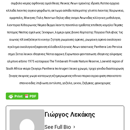
συμβολο κερας αφθονιας αμαλθειας Λευκος Λεων ηρακλης ιδρυση Λατσιο αρχαια
ελλαδα λεοντες αγγειο ψηφιδωτο, αετωμα ασπιδα πολεμιστης γλυπτο λεοντας Χαιρωνεια,
αμφιπολη, Μυκηνες Πυλη Λεοντων δηλος οδος ονομα Λεωνιδας ελληνικη μυθολογια,
λιονταρια Κιθαιρωνας Νεμεα δερμα λεοντη πανοπλια ηροδοτος επιθεση καμηλα Περσες
ποταμος Νεστος αχελωος Ξενοφων, λημερι ορος βουνο Χορτιατης Παγγαιο Πολυβιος 1ος
αιωνας πΧ ανεξελεγκτο κυνηγι ζητηση ρωμαικες αρενες, ρωμαικη αρενα οικολογικο
εγκλημα οικολογια εξαφανιση ελλαδα ελληνικος Λεων ασιατικος Panthera Leo Persica
σημα Σετια λευκοι ιθαγενεις Νοτια αφρικη Ευρωπαιοι φαντασιωση ιθαγενης αλφισμος
αλμπινο albino 1975 καταφυγιο The Timbavati Private Nature Reserve, Lowveld region of
South Africa νεαρο ζευγαρι Panthera leo krugeri λευκο χρωμα, τριχα γονιδιο διασταυρωση
ζευγος σκυμνος μωρο καταγωγη εξημερωμενος εθνικο παρκο αγρια φυση σπανιοτατο
σπανιο ειδος ἐπιβιωση αντιλοπη, γαζελα, γκνου, ζεβρεας, φακοχοιρος
Γιώργος Λεκάκης
See Full Bio