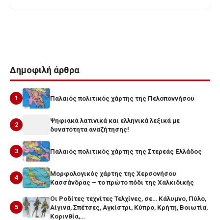
Tags
λεων
Δημοφιλή άρθρα
1
Παλαιός πολιτικός χάρτης της Πελοποννήσου
Ψηφιακά λατινικά και ελληνικά λεξικά με
2
δυνατότητα αναζήτησης!
3
Παλαιός πολιτικός χάρτης της Στερεάς Ελλάδος
Μορφολογικός χάρτης της Χερσονήσου
4
Κασσάνδρας – το πρώτο πόδι της Χαλκιδικής
Οι Ροδίτες τεχνίτες Τελχίνες, σε… Κάλυμνο, Πύλο,
5
Αίγινα, Σπέτσες, Αγκίστρι, Κύπρο, Κρήτη, Βοιωτία,
Κορινθία,…