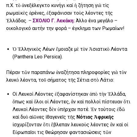
π.Χ. τὸ ἀνεξέλεγκτο κυνήγι καὶ ὴ ζήτηση γιὰ τὶς
ρωμαϊκὲς ἀρένες, ἐξαφάνισαν τοὺς λέοντες τῆς
Ἑλλάδας. –
ΣΧΟΛΙΟ Γ. Λεκάκη:
Άλλο ένα μεγάλο –
οικολογικό αυτήν την φορά – έγκλημα των Ρωμαίων!
Ὁ Ἑλληνικὸς Λέων ἔμοιαζε μὲ τὸν Ἀσιατικὸ Λέοντα
(Panthera Leo Persica).
Πέραν τῶν παραπάνω ἀναζήτησα πληροφορίες γιὰ τὸν
λευκὸ λέοντα, τοῦ σήματος τῆς Σέτια στὸ Λάτιο:
Οἱ Λευκοὶ Λέοντες ἐξαφανίστηκαν ἀπὸ τὴν Ἑλλάδα,
ὅπως καὶ ὅλοι οἱ Λέοντες, ἂν καὶ πολλοί πίστευαν ὅτι
Λευκοὶ Λέοντες δὲν ὑπῆρχαν ποτέ. Ἐν τούτοις ἐδῶ
καὶ δυὸ αἰῶνες ἰθαγενεῖς τῆς
Νότιας Ἀφρικῆς
ἰσχυρίζονταν ὅτι ἔβλεπαν λευκοὺς λέοντες ἂν καὶ οἱ
Εὐρωπαῖοι τις θεώρησαν φαντασιώσεις τῶν