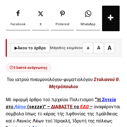
Facebook
X
Pinterest
WhatsApp
A
A
▶
Άκου το άρθρο
Μέγεθος κειμένου
A
3 λεπτά ανάγνωσης
Του ιατρού πνευμονολόγου-φυματιολόγου
Στυλιανού Θ.
Μητρόπουλου
Μὲ ἀφορμή ἄρθρο τοῦ Ἀρχείου Πολιτισμοῦ
“Ἡ
Σητεία
στὸ
Λάτιο
(sezze)” –
ΔΙΑΒΑΣΤΕ
το
ΕΔΩ
–
ἀναφέρονται
σύμβολα ὅπως τὸ κέρας τῆς Ἀφθονίας της Ἀμάλθειας
καὶ ὁ Λευκὸς Λέων τοῦ Ἡρακλῆ, Ἱδρυτῆ της πόλεως