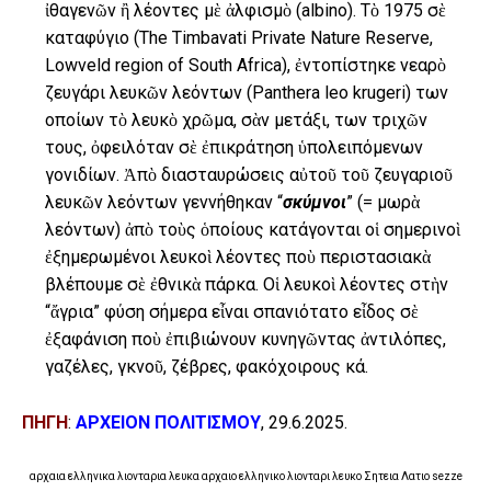
ἰθαγενῶν ἢ λέοντες μὲ ἀλφισμὸ (albino). Τὸ 1975 σὲ
καταφύγιο (The Timbavati Private Nature Reserve,
Lowveld region of South Africa), ἐντοπίστηκε νεαρὸ
ζευγάρι λευκῶν λεόντων (Panthera leo krugeri) των
οποίων τὸ λευκὸ χρῶμα, σὰν μετάξι, των τριχῶν
τους, ὀφειλόταν σὲ ἐπικράτηση ὑπολειπόμενων
γονιδίων. Ἀπὸ διασταυρώσεις αὐτοῦ τοῦ ζευγαριοῦ
λευκῶν λεόντων γεννήθηκαν “
σκύμνοι
” (= μωρὰ
λεόντων) ἀπὸ τοὺς ὁποίους κατάγονται οἱ σημερινοὶ
ἐξημερωμένοι λευκοὶ λέοντες ποὺ περιστασιακὰ
βλέπουμε σὲ ἐθνικὰ πάρκα. Οἱ λευκοὶ λέοντες στὴν
“ἄγρια” φύση σήμερα εἶναι σπανιότατο εἶδος σὲ
ἐξαφάνιση ποὺ ἐπιβιώνουν κυνηγῶντας ἀντιλόπες,
γαζέλες, γκνοῦ, ζέβρες, φακόχοιρους κά.
ΠΗΓΗ
:
ΑΡΧΕΙΟΝ ΠΟΛΙΤΙΣΜΟΥ
, 29.6.2025.
αρχαια ελληνικα λιονταρια λευκα αρχαιο ελληνικο λιονταρι λευκο Σητεια Λατιο sezze