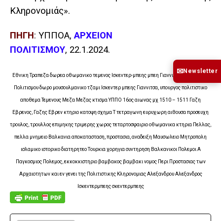
Κληρονομιάς».
ΠΗΓΗ
: ΥΠΠΟΑ,
ΑΡΧΕΙΟΝ
ΠΟΛΙΤΙΣΜΟΥ
, 22.1.2024.
✉
Newsletter
Εθνικη Τραπεζα δωρεα οθωμανικο τεμενος Ισκεντερ-μπεης μπεη Γιαννιτσων, υπουργειο
Πολιτισμου δωρο μουσουλμανικο τζαμι Ισκεντερ μπεης Γιαννιτσα, υπουργος πολιτιστικο
αποθεμα Τεμενους Μεζα Μεζας κτισμα ΥΠΠΟ 16ος αιωνας μχ 1510 – 1511 Γαζη
Εβρενος, Γαζης Εβρεν κτηριο κατοψη σχημα Τ τετραγωνη ευρυχωρη αιθουσα προσευχη
τρουλος, τρουλλος επιμηκης τριμερης χωρος τεταρτοσφαιριο οθωμανικα κτηρια Πελλας,
πελλα μνημειο Βαλκανια αποκατασταση, προστασια, αναδειξη Μαυσωλειο Μητροπολη
ισλαμικο ιστορικο διατηρητεο Τουρκια χορηγια συντηρηση Βαλκανικοι Πολεμοι Α
Παγκοσμιος Πολεμος, εκκοκκιστηριο βαμβακος βαμβακι νομος Περι Προστασιας των
Αρχαιοτητων και εν γενει της Πολιτιστικης Κληρονομιας Αλεξανδρου Αλεξανδρος
Ισκεντερμπεης σκεντερμπεης