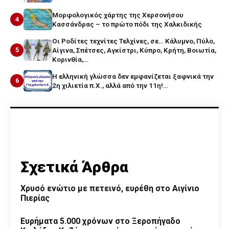
Μορφολογικός χάρτης της Χερσονήσου
4
Κασσάνδρας – το πρώτο πόδι της Χαλκιδικής
Οι Ροδίτες τεχνίτες Τελχίνες, σε… Κάλυμνο, Πύλο,
5
Αίγινα, Σπέτσες, Αγκίστρι, Κύπρο, Κρήτη, Βοιωτία,
Κορινθία,…
Η ελληνική γλώσσα δεν εμφανίζεται ξαφνικά την
6
2η χιλιετία π.Χ., αλλά από την 11η!…
Σχετικά Άρθρα
Χρυσό ενώτιο με πετεινό, ευρέθη στο Αιγίνιο
Πιερίας
Ευρήματα 5.000 χρόνων στο Ξεροπήγαδο