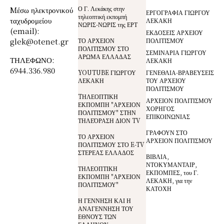
Ο Γ. Λεκάκης στην
Mέσω ηλεκτρονικού
ΕΡΓΟΓΡΑΦΙΑ ΓΙΩΡΓΟΥ
τηλεοπτική εκπομπή
ταχυδρομείου
ΛΕΚΑΚΗ
ΝΩΡΙΣ-ΝΩΡΙΣ της ΕΡΤ
(email):
ΕΚΔΟΣΕΙΣ ΑΡΧΕΙΟΥ
glek@otenet.gr
ΤΟ ΑΡΧΕΙΟΝ
ΠΟΛΙΤΙΣΜΟΥ
ΠΟΛΙΤΙΣΜΟΥ ΣΤΟ
ΣΕΜΙΝΑΡΙΑ ΓΙΩΡΓΟΥ
ΑΡΩΜΑ ΕΛΛΑΔΑΣ
ΤΗΛΕΦΩΝΟ:
ΛΕΚΑΚΗ
6944.336.980
YOUTUBE ΓΙΩΡΓΟΥ
ΓΕΝΕΘΛΙΑ-ΒΡΑΒΕΥΣΕΙΣ
ΛΕΚΑΚΗ
ΤΟΥ ΑΡΧΕΙΟΥ
ΠΟΛΙΤΙΣΜΟΥ
TΗΛΕΟΠΤΙΚΗ
ΑΡΧΕΙΟΝ ΠΟΛΙΤΙΣΜΟΥ
ΕΚΠΟΜΠΗ "ΑΡΧΕΙΟΝ
ΧΟΡΗΓΟΣ
ΠΟΛΙΤΙΣΜΟΥ" ΣΤΗΝ
ΕΠΙΚΟΙΝΩΝΙΑΣ
ΤΗΛΕΌΡΑΣΗ ΔΙΟΝ TV
ΓΡΑΦΟΥΝ ΣΤΟ
ΤΟ ΑΡΧΕΙΟΝ
ΑΡΧΕΙΟΝ ΠΟΛΙΤΙΣΜΟΥ
ΠΟΛΙΤΙΣΜΟΥ ΣΤΟ E-TV
ΣΤΕΡΕΑΣ ΕΛΛΑΔΟΣ
ΒΙΒΛΙΑ,
ΝΤΟΚΥΜΑΝΤΑΙΡ,
ΤΗΛΕΟΠΤΙΚΗ
ΕΚΠΟΜΠΕΣ, του Γ.
ΕΚΠΟΜΠΗ "ΑΡΧΕΙΟΝ
ΛΕΚΑΚΗ, για την
ΠΟΛΙΤΙΣΜΟΥ"
ΚΑΤΟΧΗ
Η ΓΕΝΝΗΣΗ ΚΑΙ Η
ΑΝΑΓΕΝΝΗΣΗ ΤΟΥ
ΕΘΝΟΥΣ ΤΩΝ