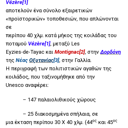
Vézère
[1]
αποτελούν ένα σύνολο εξαιρετικών
«προϊστορικών» τοποθεσιών, που απλώνονται
σε
περίπου 40 χλμ. κατά μήκος της κοιλάδας του
ποταμού
Vézère
[1]
, μεταξύ Les
Eyzies-de-Tayac και
Montignac
[2]
, στην
Δορδόνη
της
Νέας
Οξυτανίας
[3]
, στην Γαλλία.
Η περιγραφή των πολιτιστικών αγαθών της
κοιλάδος, που ταξινομήθηκε από την
Unesco αναφέρει:
– 147 παλαιολιθικούς χώρους
– 25 διακοσμημένα σπήλαια, σε
ος
ος
μια έκταση περίπου 30 Χ 40 χλμ. (44
και 45