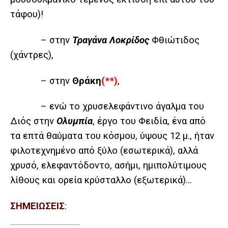
τάφου)!
– στην
Τραγάνα Λοκρίδος
Φθιώτιδος
(χάντρες),
– στην
Θράκη
(**)
,
– ενώ το χρυσελεφάντινο άγαλμα του
Διός στην
Ολυμπία
, έργο του Φειδία, ένα από
τα επτά θαύματα του κόσμου, ύψους 12 μ., ήταν
φιλοτεχνημένο από ξύλο (εσωτερικά), αλλά
χρυσό, ελεφαντόδοντο, ασήμι, ημιπολύτιμους
λίθους και
ορεία κρύσταλλο
(
εξωτερικά)…
ΣΗΜΕΙΩΣΕΙΣ
: