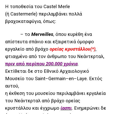
Η τοποθεσία του Castel Merle
(ή Castermerle) περιλαμβάνει πολλά
βραχοκαταφύγια, όπως:
– το
Merveilles
, όπου ευρέθη ένα
απίστευτα σπάνιο και εξαιρετικά όμορφο
εργαλείο από βράχο
ορείας κρυστάλλου(*)
,
φτιαγμένο από τον άνθρωπο του Νεάντερταλ,
πριν από περίπου
200.000 χρόνια
.
Εκτίθεται δε στο Εθνικό Αρχαιολογικό
Μουσείο
του
Saint
–
Germain
–
en
–
Laye
. Εκτός
αυτού,
η έκθεση του μουσείου περιλαμβάνει εργαλεία
του Νεάντερταλ από βράχο ορείας
κρυστάλλου και έγχρωμο
ίασπι
. Ενημερώνει δε