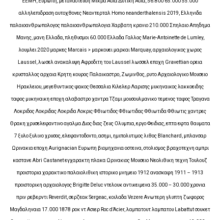
EEMH, Ευρωπη, μεταναστευση Μικρα Ασια Δυτικη Ασία, 56.800 65.000 55.000
αλληλεπιδραση αυτοχθονες Νεαντερταλ Homo neanderthalensis 2019, Ελληνιδα
παλαιοανθρωπολογος παλαιοανθρωπολογια Χαρβατη κρανιο 210.000 Σπηλαιο Απηδημα
Μανης, μανη Ελλαδα, πληθυσμοι 60.000 Ελλαδα Γαλλος Marie-Antoinette de Lumley,
λουμλει 2020 μαρκες Marcais > μαρκουει μαρκαι Marquay, αρχαιολογικος χωρος
Laussel, λωσελ ανακαλυψη Αφροδιτη του Laussel λωσσελ εποχη Gravettian ορεια
κρυσταλλος αρχαια Κρητη κουρος Παλαικαστρο, Ζωμινθος, ρυτο Αρχαιολογικο Μουσειο
Ηρακλειου, μεγεθυντικος φακος Θεσσαλια Κιλελερ Λαρισης μυκηναικος λακκοειδης
ταφος μυκηναικη εποχη αλαβαστρο χαντρα Τζαμι μουσουλμανικο τεμενος ταφος Τραγανα
Λοκριδος Λοκριδας Λοκριδα Λοκρις Φθιωτιδος Φθιωτιδας Φθιωτιδα Φθιωτις χαντρες
Θρακη χρυσελεφαντινο αγαλμα Διος διας ζευς Ολυμπια, εργο Φειδιας, επτα εφτα θαυματα
7 ξυλο ξυλινο χρυσος, ελεφαντοδοντο, ασημι, ημιπολυτιμος λιθος Blanchard, μπλανσαρ
Ωρινακια εποχη Aurignacian Ευρωπη βιομηχανια οστεινα, στολισμος βραχοτεχνη αμπρι
καστανε Abri Castanet εγχαρακτη πλακα Ωρινακιος Μουσειο Νεολιθικη τεχνη Τουλουζ
προιστορια χαρακτικο παλαιολιθικη ιστορικο μνημειο 1912 ανασκαφη 1911 – 1913
προιστορικη αρχαιολογος Brigitte Deluc ντελουκ αντικειμενα 35.000 – 30.000 χρονια
πριν ρεβερντι Reverdit, σερζεακ Sergeac, κοιλαδα Vezere Ανωτερη γλυπτη ζωφoρος
Μαγδαληναια 17.000 1878 ροκ ντ Ασιερ Roc d’Acier, λαμπατουτ λαμπατου Labattut σουκετ