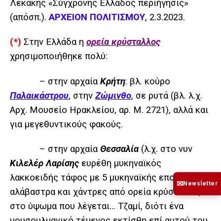
Λεκάκης «Σύγχρονης Ελλάδος περιήγησις»
(απόσπ.).
ΑΡΧΕΙΟΝ ΠΟΛΙΤΙΣΜΟΥ
, 2.3.2023.
(*)
Στην Ελλάδα η
ορεία κρύσταλλος
χρησιμοποιήθηκε πολύ:
– στην αρχαία
Κρήτη
: βλ. κούρο
Παλαικάστρου
, στην
Ζώμινθο
, σε ρυτά (βλ. λ.χ.
Αρχ. Μουσείο Ηρακλείου, αρ. M. 2721), αλλά και
για μεγεθυντικούς φακούς.
– στην αρχαία
Θεσσαλία
(λ.χ. στο νυν
Κιλελέρ Λαρίσης
ευρέθη μυκηναϊκός
λακκοειδής τάφος με 5 μυκηναϊκής εποχής
✉
Newsletter
αλάβαστρα και χάντρες από ορεία κρύσταλλο,
στο ύψωμα που λέγεται… Τζαμί, διότι ένα
μουσουλμανικό τέμενος εκτίσθη επί αυτού του