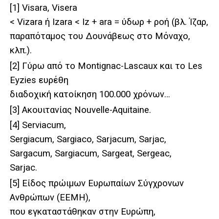
[1]
Visara, Visera
< Vizara
ή
Izara < Iz + ara =
ύδωρ
+
ροή
(
βλ
.
Ίζαρ,
παραπόταμος του Δουνάβεως στο Μόναχο,
κλπ.).
[2]
Γύρω από το Montignac-Lascaux και το Les
Eyzies ευρέθη
διαδοχική κατοίκηση 100.000 χρόνων…
[3]
Ακουιτανίας Nouvelle-Aquitaine.
[4]
Serviacum,
Sergiacum, Sargiaco, Sarjacum, Sarjac,
Sargacum, Sargiacum, Sargeat, Sergeac,
Sarjac.
[5]
Είδος πρώιμων Ευρωπαίων Σύγχρονων
Ανθρώπων (EEMH),
που εγκαταστάθηκαν στην Ευρώπη,