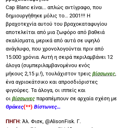
Cap Blanc είναι… απλώς αντίγραφο, που
δημιουργήθηκε μόλις το… 2001!!! Η
βραχοτεχνία αυτού του βραχοκαταφυγίου
αποτελείται από μια ζωφόρο από βαθειά
σκαλίσματα, μερικά από αυτά σε υψηλό
ανάγλυφο, που χρονολογούνται πριν από
15.000 χρόνια. Αυτή η σειρά περιλαμβάνει 12
άλογα (συμπεριλαμβανομένου ενός
μήκους 2,15 μ.!), τουλάχιστον τρεις
βίσσωνες
,
ένα αγριοκάτσικο και απροσδιόριστες
φιγούρες. Τα άλογα, οι ιππείς και
οι
βίσσωνες
παραπέμπουν σε αρχαία σχέση με
Θράκες
(**)
Βίστωνες…
ΠΗΓΗ
: Άλ. Φισκ, @AlisonFisk. Γ.