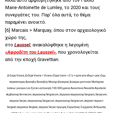
Αλλά αυτό αμφισβητήθηκε από τον Γάλλο
Marie-Antoinette de Lumley, το 2020 και τους
συνεργάτες του. Παρ’ όλα αυτά, το θέμα
παραμένει ανοικτό.
[6]
Marcais > Marquay, όπου στον αρχαιολογικό
χώρο της,
στο
Laussel
, ανακαλύφθηκε η λεγομένη
«Αφροδίτη του Laussel»
, που χρονολογείται
από την εποχή Gravettian.
βιζαρα Visara, βιζερε Visera < Vizara ιζαρα Izara < ιζ Iz + αρτα ara υδωρ + ροη ιζαρ,
παραποταμος Δουναβις δουναβης Μοναχο βαυαριας βαυαρια μοντινιακ Montignac
λασκω Lascaux Les Eyzies κατοικηση 100.000 χρονια Ακουιτανια Nouvelle Aquitaine
σερβακουμ Serviacum, σεργιακουμ Sergiacum, σαργιακο σαργιακουμ Sargiaco, Sarjacum,
σαργιακ Sarjac, σαργκακουμ Sargacum, σαργκιακουμ Sargiacum, σαργκετ σαργκιτ
Sargeat, σαργκεακ Sergeac, σαργιακ Sarjac πρωιμος Ευρωπαιος Συγχρονος Ανθρωπος