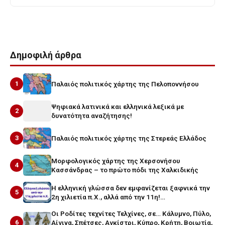
Δημοφιλή άρθρα
1
Παλαιός πολιτικός χάρτης της Πελοποννήσου
Ψηφιακά λατινικά και ελληνικά λεξικά με
2
δυνατότητα αναζήτησης!
3
Παλαιός πολιτικός χάρτης της Στερεάς Ελλάδος
Μορφολογικός χάρτης της Χερσονήσου
4
Κασσάνδρας – το πρώτο πόδι της Χαλκιδικής
Η ελληνική γλώσσα δεν εμφανίζεται ξαφνικά την
5
2η χιλιετία π.Χ., αλλά από την 11η!…
Οι Ροδίτες τεχνίτες Τελχίνες, σε… Κάλυμνο, Πύλο,
6
Αίγινα, Σπέτσες, Αγκίστρι, Κύπρο, Κρήτη, Βοιωτία,