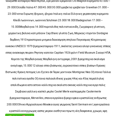
Souquette καταφυγιο Νεαντερταλ, κρο μανιον κρομανιον Cro Magnon ευρηματα 43.000 –
29.000 Ελλαδα Ιταλια 47.000 45.000 30.000 γραβετια γραβετιαν Gravetian 31.000 –
23.000 νοτια Ευρωπη Ιβηρικη, ιβηρια Ιταλικη ιταλια Ελληνικη χερσονησος ευρηματα
Κλειδι Ιωαννινων, ιωαννινα Solutrean 23.000 18.000 Badegoulian 17.000 –
15.000Μαγδαληνια 14.000 πυριτολιθος πολιτιστικα ειδη, ζωγραφικη γλυπτικη,
χαρακτικη βελονα καπ μπλανκ Cap Blanc γλυπτα ζωα, Μαρκαις ντορντον Dordogne
δορδονη 1910 προιστορικα μνημεια διακοσμηση σπηλαιο Παγκοσμιας Κληρονομιας
ουνεσκο UNESCO 1979 βραχοκαταφυγιο 1911, σκελετος γυναικα αλογο γυναικειος ιππεας
ιππος ανασκαφη πειρονι Peyrony καπιταν Capitan 1926 φιλντ Field Museum Σικαγο ΗΠΑ,
Κοριτσι της Μαγδαληναιας Μαγδαληνη αντιγραφο, 2001 βραχοτεχνια σκαλισμα
αναγλυφο, 15.000 12 αλογα ιπποι βισσωνας, αγριοκατσικο ιππεις βισσων Θρακες
Βιστωνες θρακη ποταμος Les Eyzies de Tayac μοντινιακ Montignac Νεα Οξυτανια Γαλλια
πολιτιστικα αγαθα Οξιτανια παλαιολιθικος χωρος 44ος και 45ος παραλληλος
απολιθωμενο οστο οστουν καλλιτεχνια σκαλιστο σκευος καλλιτεχνικο εργο πολις
Σερβιακο γαλλικη καστελ μερλε Castel Merle καστερμερλε Castermerle
βραχοκαταφυγια, Merveilles, σπανιο εργαλειο βραχο ορεια κρυσταλλος ανθρωπος
200.000 Εθνικο Αρχαιολογικο Μουσειο αγιος γερμανος Saint Germain en Laye εργαλεια
κρυσταλλινο εγχρωμος ιασπις μερακι αισθητικο πρωτη υλη διαφανεια, χρωμα, υφη