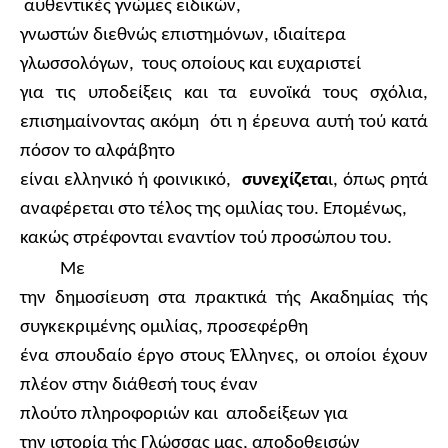
αυθεντικές γνώμες ειδικών,
γνωστών διεθνώς επιστημόνων, ιδιαίτερα
γλωσσολόγων,
τους οποίους και ευχαριστεί
για τις υποδείξεις και τα ευνοϊκά τους σχόλια,
επισημαίνοντας ακόμη
ότι η έρευνα αυτή τού κατά
πόσον το αλφάβητο
είναι ελληνικό ή φοινικικό,
συνεχίζετα
ι,
όπω
ς
ρητά
αναφέρεται στο τέλος της ομιλίας του. Επομένως,
κακώς στρέφονται εναντίον τού προσώπου του.
Με
την δημοσίευση στα πρακτικά τής Ακαδημίας τής
συγκεκριμένης ομιλίας, προσεφέρθη
ένα σπουδαίο έργο στους Έλληνες, οι οποίοι έχουν
πλέον στην διάθεσή τους έναν
πλούτο πληροφοριών και
αποδείξεων για
την ιστορία τής Γλώσσας μας, αποδοθεισών