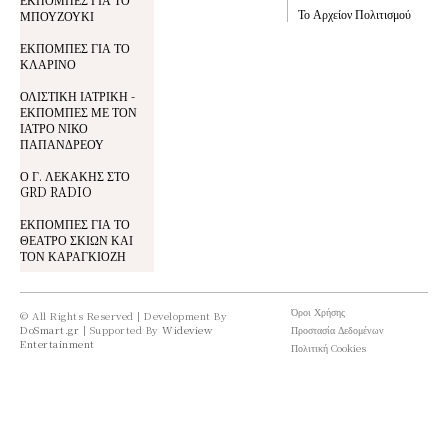
Το Αρχείον Πολιτισμού
ΜΠΟΥΖΟΥΚΙ
ΕΚΠΟΜΠΕΣ ΓΙΑ ΤΟ
ΚΛΑΡΙΝΟ
ΟΛΙΣΤΙΚΗ ΙΑΤΡΙΚΗ -
ΕΚΠΟΜΠΕΣ ΜΕ ΤΟΝ
ΙΑΤΡΟ ΝΙΚΟ
ΠΑΠΑΝΔΡΕΟΥ
Ο Γ. ΛΕΚΑΚΗΣ ΣΤΟ
GRD RADIO
ΕΚΠΟΜΠΕΣ ΓΙΑ ΤΟ
ΘΕΑΤΡΟ ΣΚΙΩΝ ΚΑΙ
ΤΟΝ ΚΑΡΑΓΚΙΟΖΗ
Όροι Χρήσης
© All Rights Reserved | Development By
DoSmart.gr
| Supported By
Wideview
Προστασία Δεδομένων
Entertainment
Πολιτική Cookies