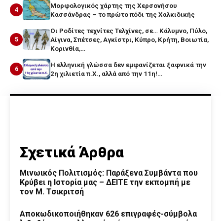
Μορφολογικός χάρτης της Χερσονήσου
4
Κασσάνδρας – το πρώτο πόδι της Χαλκιδικής
Οι Ροδίτες τεχνίτες Τελχίνες, σε… Κάλυμνο, Πύλο,
5
Αίγινα, Σπέτσες, Αγκίστρι, Κύπρο, Κρήτη, Βοιωτία,
Κορινθία,…
Η ελληνική γλώσσα δεν εμφανίζεται ξαφνικά την
6
2η χιλιετία π.Χ., αλλά από την 11η!…
Σχετικά Άρθρα
Μινωικός Πολιτισμός: Παράξενα Συμβάντα που
Κρύβει η Ιστορία μας – ΔΕΙΤΕ την εκπομπή με
τον Μ. Τσικριτσή
Αποκωδικοποιήθηκαν 626 επιγραφές-σύμβολα