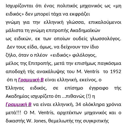
Ισχυρίζονται ότι ένας πολιτικός μηχανικός ως «μη
ειδικός» δεν μπορεί τάχα να εκφράζει
γνώμη για την ελληνική γλώσσα, επικαλούμενοι
μάλιστα τη γνώμη επιτροπής Ακαδημαϊκών
ως ειδικών, εκ των οποίων ουδείς γλωσσολόγος.
Δεν τους είδα, όμως, να δείχνουν τον ίδιο
ζήλο, όταν ο πλέον
«ειδικός» φιλόλογος,
μέλος της Επιτροπής, μετά την επισήμως παγκόσμια
αποδοχή τής ανακάλυψης του Μ.
Ventris
το 1952
ότι η
Γραμμική Β
είναι ελληνική, εκείνος, ο
Έλληνας ειδικός, σε επίσημο έγγραφο τής
Ακαδημίας ισχυρίζετο ότι …πιθανώς (!) η
Γραμμική Β
να είναι ελληνική, 34 ολόκληρα χρόνια
μετά!!! Ο Μ.
Ventris
, αρχιτέκτων μηχανικός και ο
δικαστής
W
.
Jones
, θεμελιωτής της συγκριτικής