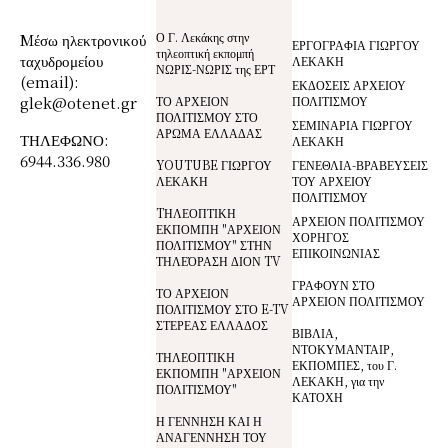
Ο Γ. Λεκάκης στην
Mέσω ηλεκτρονικού
ΕΡΓΟΓΡΑΦΙΑ ΓΙΩΡΓΟΥ
τηλεοπτική εκπομπή
ταχυδρομείου
ΛΕΚΑΚΗ
ΝΩΡΙΣ-ΝΩΡΙΣ της ΕΡΤ
(email):
ΕΚΔΟΣΕΙΣ ΑΡΧΕΙΟΥ
glek@otenet.gr
ΤΟ ΑΡΧΕΙΟΝ
ΠΟΛΙΤΙΣΜΟΥ
ΠΟΛΙΤΙΣΜΟΥ ΣΤΟ
ΣΕΜΙΝΑΡΙΑ ΓΙΩΡΓΟΥ
ΑΡΩΜΑ ΕΛΛΑΔΑΣ
ΤΗΛΕΦΩΝΟ:
ΛΕΚΑΚΗ
6944.336.980
YOUTUBE ΓΙΩΡΓΟΥ
ΓΕΝΕΘΛΙΑ-ΒΡΑΒΕΥΣΕΙΣ
ΛΕΚΑΚΗ
ΤΟΥ ΑΡΧΕΙΟΥ
ΠΟΛΙΤΙΣΜΟΥ
TΗΛΕΟΠΤΙΚΗ
ΑΡΧΕΙΟΝ ΠΟΛΙΤΙΣΜΟΥ
ΕΚΠΟΜΠΗ "ΑΡΧΕΙΟΝ
ΧΟΡΗΓΟΣ
ΠΟΛΙΤΙΣΜΟΥ" ΣΤΗΝ
ΕΠΙΚΟΙΝΩΝΙΑΣ
ΤΗΛΕΌΡΑΣΗ ΔΙΟΝ TV
ΓΡΑΦΟΥΝ ΣΤΟ
ΤΟ ΑΡΧΕΙΟΝ
ΑΡΧΕΙΟΝ ΠΟΛΙΤΙΣΜΟΥ
ΠΟΛΙΤΙΣΜΟΥ ΣΤΟ E-TV
ΣΤΕΡΕΑΣ ΕΛΛΑΔΟΣ
ΒΙΒΛΙΑ,
ΝΤΟΚΥΜΑΝΤΑΙΡ,
ΤΗΛΕΟΠΤΙΚΗ
ΕΚΠΟΜΠΕΣ, του Γ.
ΕΚΠΟΜΠΗ "ΑΡΧΕΙΟΝ
ΛΕΚΑΚΗ, για την
ΠΟΛΙΤΙΣΜΟΥ"
ΚΑΤΟΧΗ
Η ΓΕΝΝΗΣΗ ΚΑΙ Η
ΑΝΑΓΕΝΝΗΣΗ ΤΟΥ