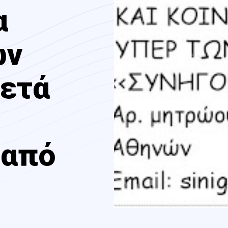
α
ων
κετά
 από