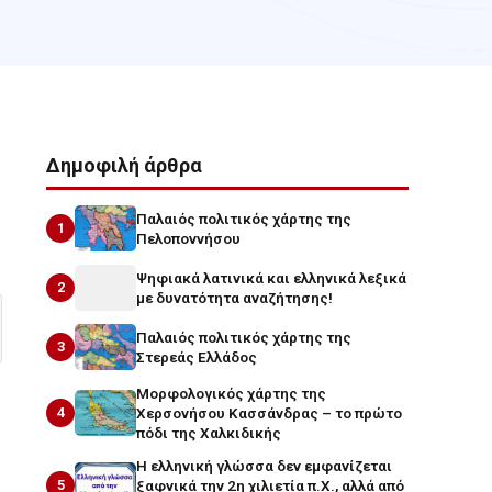
Δημοφιλή άρθρα
Παλαιός πολιτικός χάρτης της
1
Πελοποννήσου
Ψηφιακά λατινικά και ελληνικά λεξικά
2
με δυνατότητα αναζήτησης!
Παλαιός πολιτικός χάρτης της
3
Στερεάς Ελλάδος
Μορφολογικός χάρτης της
4
Χερσονήσου Κασσάνδρας – το πρώτο
πόδι της Χαλκιδικής
Η ελληνική γλώσσα δεν εμφανίζεται
5
ξαφνικά την 2η χιλιετία π.Χ., αλλά από