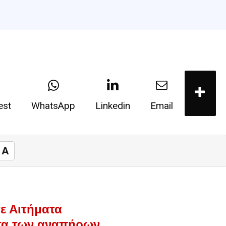
est
WhatsApp
Linkedin
Email
A
ε Αιτήματα
ατα των αναπήρων,