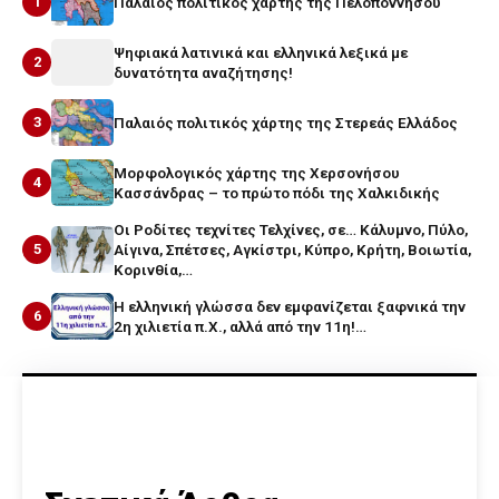
1
Παλαιός πολιτικός χάρτης της Πελοποννήσου
Ψηφιακά λατινικά και ελληνικά λεξικά με
2
δυνατότητα αναζήτησης!
3
Παλαιός πολιτικός χάρτης της Στερεάς Ελλάδος
Μορφολογικός χάρτης της Χερσονήσου
4
Κασσάνδρας – το πρώτο πόδι της Χαλκιδικής
Οι Ροδίτες τεχνίτες Τελχίνες, σε… Κάλυμνο, Πύλο,
5
Αίγινα, Σπέτσες, Αγκίστρι, Κύπρο, Κρήτη, Βοιωτία,
Κορινθία,…
Η ελληνική γλώσσα δεν εμφανίζεται ξαφνικά την
6
2η χιλιετία π.Χ., αλλά από την 11η!…