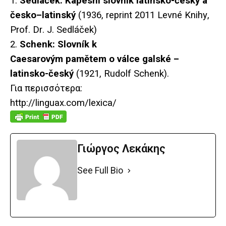
1.
Sedl
áč
ek
:
Kapesn
í
slovn
í
k
latinsko
-č
esk
ý
a
č
esko
–
latinsk
ý
(1936,
reprint
2011
Levn
é
Knihy
,
Prof
.
Dr
.
J
.
Sedl
áč
ek
)
2.
Schenk: Slovník k
Caesarovým pamětem o válce galské –
latinsko-český
(1921, Rudolf Schenk).
Για περισσότερα:
http://linguax.com/lexica/
Γιώργος Λεκάκης
See Full Bio