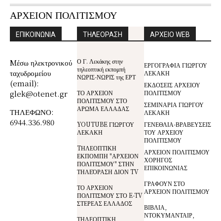
ΑΡΧΕΙΟΝ ΠΟΛΙΤΙΣΜΟΥ
ΕΠΙΚΟΙΝΩΝΙΑ
ΤΗΛΕΟΡΑΣΗ
ΑΡΧΕΙΟ WEB
Ο Γ. Λεκάκης στην
Mέσω ηλεκτρονικού
ΕΡΓΟΓΡΑΦΙΑ ΓΙΩΡΓΟΥ
τηλεοπτική εκπομπή
ταχυδρομείου
ΛΕΚΑΚΗ
ΝΩΡΙΣ-ΝΩΡΙΣ της ΕΡΤ
(email):
ΕΚΔΟΣΕΙΣ ΑΡΧΕΙΟΥ
glek@otenet.gr
ΤΟ ΑΡΧΕΙΟΝ
ΠΟΛΙΤΙΣΜΟΥ
ΠΟΛΙΤΙΣΜΟΥ ΣΤΟ
ΣΕΜΙΝΑΡΙΑ ΓΙΩΡΓΟΥ
ΑΡΩΜΑ ΕΛΛΑΔΑΣ
ΤΗΛΕΦΩΝΟ:
ΛΕΚΑΚΗ
6944.336.980
YOUTUBE ΓΙΩΡΓΟΥ
ΓΕΝΕΘΛΙΑ-ΒΡΑΒΕΥΣΕΙΣ
ΛΕΚΑΚΗ
ΤΟΥ ΑΡΧΕΙΟΥ
ΠΟΛΙΤΙΣΜΟΥ
TΗΛΕΟΠΤΙΚΗ
ΑΡΧΕΙΟΝ ΠΟΛΙΤΙΣΜΟΥ
ΕΚΠΟΜΠΗ "ΑΡΧΕΙΟΝ
ΧΟΡΗΓΟΣ
ΠΟΛΙΤΙΣΜΟΥ" ΣΤΗΝ
ΕΠΙΚΟΙΝΩΝΙΑΣ
ΤΗΛΕΌΡΑΣΗ ΔΙΟΝ TV
ΓΡΑΦΟΥΝ ΣΤΟ
ΤΟ ΑΡΧΕΙΟΝ
ΑΡΧΕΙΟΝ ΠΟΛΙΤΙΣΜΟΥ
ΠΟΛΙΤΙΣΜΟΥ ΣΤΟ E-TV
ΣΤΕΡΕΑΣ ΕΛΛΑΔΟΣ
ΒΙΒΛΙΑ,
ΝΤΟΚΥΜΑΝΤΑΙΡ,
ΤΗΛΕΟΠΤΙΚΗ