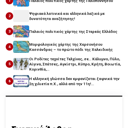
1
Παλαιός πολιτικός χάρτης της Πελοποννήσου
Ψηφιακά λατινικά και ελληνικά λεξικά με
2
δυνατότητα αναζήτησης!
3
Παλαιός πολιτικός χάρτης της Στερεάς Ελλάδος
Μορφολογικός χάρτης της Χερσονήσου
4
Κασσάνδρας – το πρώτο πόδι της Χαλκιδικής
Οι Ροδίτες τεχνίτες Τελχίνες, σε… Κάλυμνο, Πύλο,
5
Αίγινα, Σπέτσες, Αγκίστρι, Κύπρο, Κρήτη, Βοιωτία,
Κορινθία,…
Η ελληνική γλώσσα δεν εμφανίζεται ξαφνικά την
6
2η χιλιετία π.Χ., αλλά από την 11η!…