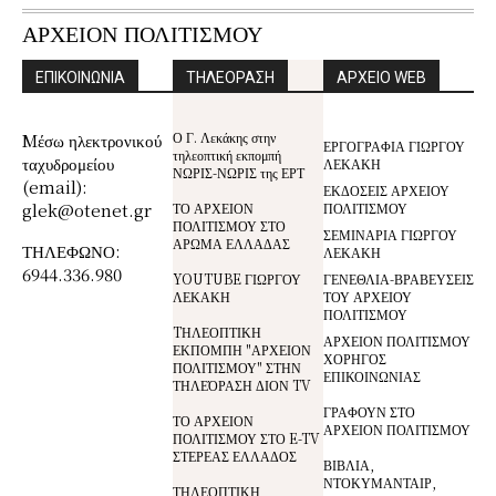
ΑΡΧΕΙΟΝ ΠΟΛΙΤΙΣΜΟΥ
ΕΠΙΚΟΙΝΩΝΙΑ
ΤΗΛΕΟΡΑΣΗ
ΑΡΧΕΙΟ WEB
Ο Γ. Λεκάκης στην
Mέσω ηλεκτρονικού
ΕΡΓΟΓΡΑΦΙΑ ΓΙΩΡΓΟΥ
τηλεοπτική εκπομπή
ταχυδρομείου
ΛΕΚΑΚΗ
ΝΩΡΙΣ-ΝΩΡΙΣ της ΕΡΤ
(email):
ΕΚΔΟΣΕΙΣ ΑΡΧΕΙΟΥ
glek@otenet.gr
ΤΟ ΑΡΧΕΙΟΝ
ΠΟΛΙΤΙΣΜΟΥ
ΠΟΛΙΤΙΣΜΟΥ ΣΤΟ
ΣΕΜΙΝΑΡΙΑ ΓΙΩΡΓΟΥ
ΑΡΩΜΑ ΕΛΛΑΔΑΣ
ΤΗΛΕΦΩΝΟ:
ΛΕΚΑΚΗ
6944.336.980
YOUTUBE ΓΙΩΡΓΟΥ
ΓΕΝΕΘΛΙΑ-ΒΡΑΒΕΥΣΕΙΣ
ΛΕΚΑΚΗ
ΤΟΥ ΑΡΧΕΙΟΥ
ΠΟΛΙΤΙΣΜΟΥ
TΗΛΕΟΠΤΙΚΗ
ΑΡΧΕΙΟΝ ΠΟΛΙΤΙΣΜΟΥ
ΕΚΠΟΜΠΗ "ΑΡΧΕΙΟΝ
ΧΟΡΗΓΟΣ
ΠΟΛΙΤΙΣΜΟΥ" ΣΤΗΝ
ΕΠΙΚΟΙΝΩΝΙΑΣ
ΤΗΛΕΌΡΑΣΗ ΔΙΟΝ TV
ΓΡΑΦΟΥΝ ΣΤΟ
ΤΟ ΑΡΧΕΙΟΝ
ΑΡΧΕΙΟΝ ΠΟΛΙΤΙΣΜΟΥ
ΠΟΛΙΤΙΣΜΟΥ ΣΤΟ E-TV
ΣΤΕΡΕΑΣ ΕΛΛΑΔΟΣ
ΒΙΒΛΙΑ,
ΝΤΟΚΥΜΑΝΤΑΙΡ,
ΤΗΛΕΟΠΤΙΚΗ