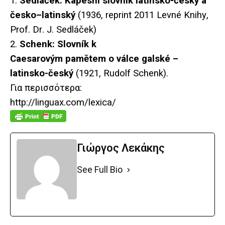
1.
Sedl
áč
ek
:
Kapesn
í
slovn
í
k
latinsko
-č
esk
ý
a
č
esko
–
latinsk
ý
(1936,
reprint
2011
Levn
é
Knihy
,
Prof
.
Dr
.
J
.
Sedl
áč
ek
)
2.
Schenk: Slovník k
Caesarovým pamětem o válce galské –
latinsko-český
(1921, Rudolf Schenk).
Για περισσότερα:
http://linguax.com/lexica/
Γιώργος Λεκάκης
See Full Bio